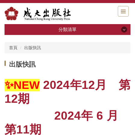
跳
到
主
要
分類清單
內
容
分類清單
區
首頁
出版快訊
關於我們
出版快訊
出版申請
2024年12月 第
✨
NEW
書籍分類
12期
系列叢書
2024年 6 月
活動回顧
第11期
電子書區