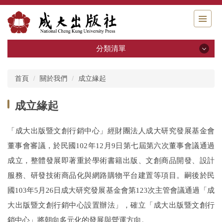
跳
到
主
要
分類清單
內
容
分類清單
區
首頁
關於我們
成立緣起
關於我們
成立緣起
出版申請
「成大出版暨文創行銷中心」經財團法人成大研究發展基金會
書籍分類
董事會審議，於民國
102
年
12
月
9
日第七屆第六次董事會議通過
成立，整體發展即著重於學術書籍出版、文創商品開發、設計
系列叢書
服務、研發技術商品化與網路購物平台建置等項目。嗣後於民
活動回顧
國
103
年
5
月
26
日成大研究發展基金會第
123
次主管會議通過「成
大出版暨文創行銷中心設置辦法」，確立「成大出版暨文創行
電子書區
銷中心」將朝向多元化的發展與營運方向。