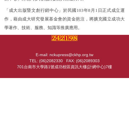
出版快訊
「成大出版暨文創行銷中心」
於民國
103
年
8
月
1
日正式成立運
作，藉由成大研究發展基金會的資金挹注，將擴充國立成功大
組織成員
學著作、技術、服務、知識等推廣應用。
購書資訊
E-mail: nckupress@ckhp.org.tw
TEL: (06)2082330 FAX: (06)2089303
701台南市大學路1號成功校區資訊大樓(計網中心)7樓