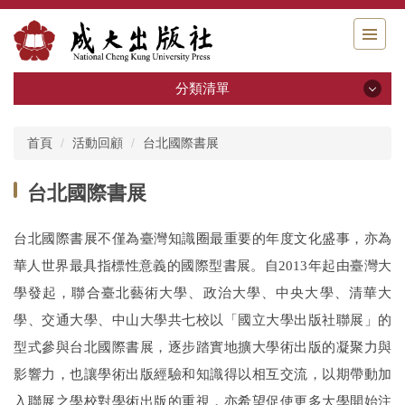
跳
到
主
要
分類清單
內
容
分類清單
區
首頁
活動回顧
台北國際書展
關於我們
台北國際書展
出版申請
台北國際書展不僅為臺灣知識圈最重要的年度文化盛事，亦為
書籍分類
華人世界最具指標性意義的國際型書展。自
2013
年起由臺灣大
學發起，聯合臺北藝術大學、政治大學、中央大學、清華大
系列叢書
學、交通大學、中山大學共七校以「國立大學出版社聯展」的
活動回顧
型式參與台北國際書展，逐步踏實地擴大學術出版的凝聚力與
影響力，也讓學術出版經驗和知識得以相互交流，以期帶動加
電子書區
入聯展之學校對學術出版的重視，亦希望促使更多大學開始注