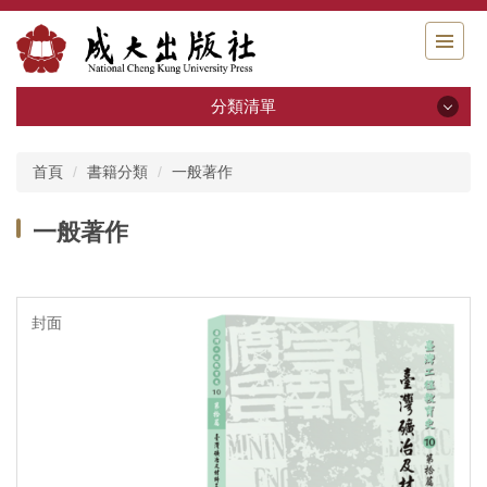
跳
到
主
要
分類清單
內
容
分類清單
區
首頁
書籍分類
一般著作
關於我們
一般著作
出版申請
書籍分類
系列叢書
活動回顧
電子書區