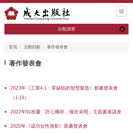
跳
到
主
要
分類清單
內
容
分類清單
區
首頁
活動回顧
著作發表會
關於我們
著作發表會
出版申請
書籍分類
2023年《工業4.1：零缺陷的智慧製造》新書發表會
（1.19）
系列叢書
2022年91校慶「匠心獨炬，臻於卓閱」主題書展講座
活動回顧
2020年《成功女性身影》新書發表會
電子書區