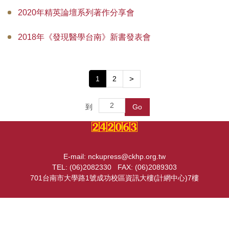
出版快訊
2020年精英論壇系列著作分享會
組織成員
2018年《發現醫學台南》新書發表會
購書資訊
1
2
>
到
Go
E-mail: nckupress@ckhp.org.tw
TEL: (06)2082330 FAX: (06)2089303
701台南市大學路1號成功校區資訊大樓(計網中心)7樓