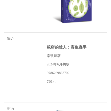
親密的敵人：寄生蟲學
辛致煒著
年
月初版
2024
6
9786269862702
元
720