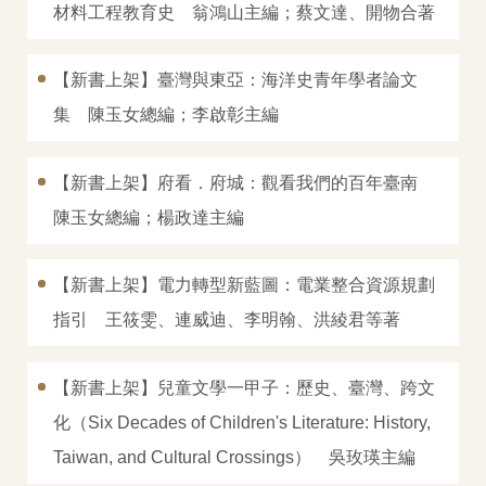
材料工程教育史 翁鴻山主編；蔡文達、開物合著
系列叢書
活動回顧
【新書上架】臺灣與東亞：海洋史青年學者論文
集 陳玉女總編；李啟彰主編
電子書區
出版快訊
【新書上架】府看．府城：觀看我們的百年臺南
陳玉女總編；楊政達主編
組織成員
購書資訊
【新書上架】電力轉型新藍圖：電業整合資源規劃
指引 王筱雯、連威迪、李明翰、洪綾君等著
【新書上架】兒童文學一甲子：歷史、臺灣、跨文
化（Six Decades of Children's Literature: History,
Taiwan, and Cultural Crossings） 吳玫瑛主編