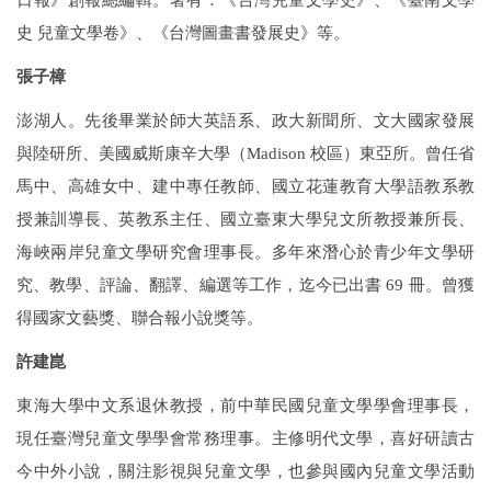
史
兒童文學卷》、《台灣圖畫書發展史》等。
張子樟
澎湖人。先後畢業於師大英語系、政大新聞所、文大國家發展
與陸研所、美國威斯康辛大學（
Madison
校區）東亞所。曾任省
馬中、高雄女中、建中專任教師、國立花蓮教育大學語教系教
授兼訓導長、英教系主任、國立臺東大學兒文所教授兼所長、
海峽兩岸兒童文學研究會理事長。多年來潛心於青少年文學研
究、教學、評論、翻譯、編選等工作，迄今已出書
69
冊。曾獲
得國家文藝獎、聯合報小說獎等。
許建崑
東海大學中文系退休教授，前中華民國兒童文學學會理事長，
現任臺灣兒童文學學會常務理事。主修明代文學，喜好研讀古
今中外小說，關注影視與兒童文學，也參與國內兒童文學活動