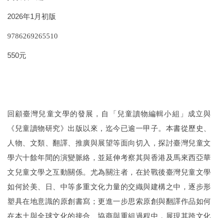
2026年1月初版
9786269265510
550元
回顧臺灣兒童文學的發展，自「兒童讀物編輯小組」成立與
《兒童讀物研究》出版以來，迄今已逾一甲子。本書從歷史、
人物、文類、翻譯、推廣與展望等面向切入，探討臺灣兒童文
學六十餘年間的演變脈絡，並延伸考察其與香港及馬來西亞華
文兒童文學之互動關係。尤為關注者，在於戰後臺灣兒童文學
如何於美、日、中等多重文化力量的交織與建構之中，逐步形
塑具在地意識的原創書寫；更進一步思索原創與翻譯作品如何
在本土與全球文化的接合、協商與重組過程中，展現其跨文化