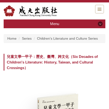
Jump
to
the
main
Menu
content
block
Menu
Home
Series
Children's Literature and Culture Series
About us
兒童文學一甲子：歷史、臺灣、跨文化（Six Decades of
Application for Publication
Children's Literature: History, Taiwan, and Cultural
Crossings）
Book Division
Series
Activity Review
Digital Books