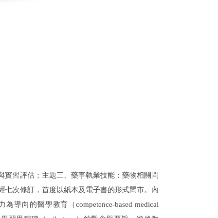
與實習評估；主題三、藥事執業技能：藥物相關問
經七次修訂，首度以紙本及電子書的形式問市。內
力為導向的醫學教育（
competence-based medical