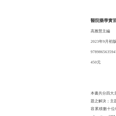
醫院藥學實
高雅慧主編
2023
年
9
月初
978986563594
450
元
本書共分四大
題之解決；主
容累積數十位