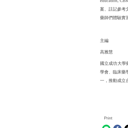
education, CB
案、註記參考
藥師們體驗實
主編
高雅慧
國立成功大學
學會、臨床藥
一，推動成立
Print