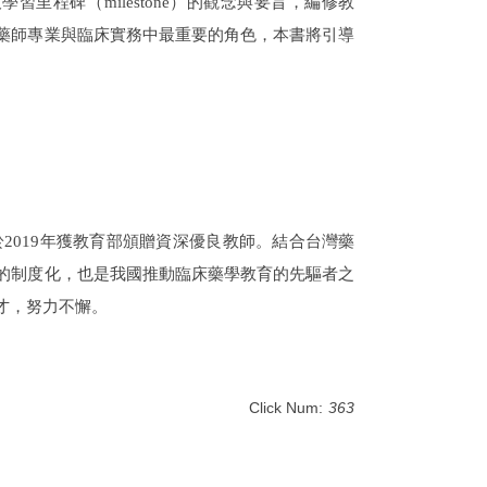
及學習里程碑（
milestone
）的觀念與要旨，編修教
藥師專業與臨床實務中最重要的角色，本書將引導
於
2019年
獲教育部頒贈資深優良教師。結合台灣藥
的制度化，也是我國推動臨床藥學教育的先驅者之
才，努力不懈。
Click Num:
363