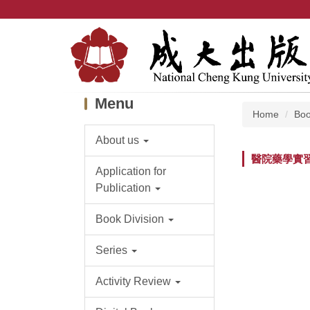
Jump
to
the
main
content
block
Menu
Home
Boo
About us
醫院藥學實
Application for
Publication
Book Division
Series
Activity Review