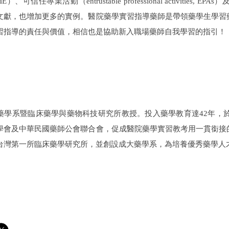
ME
）、可信任專業活動（
entrustable professional activities, EPAs
）
文獻，也增加更多的實例。醫院藥學實習指導藥師是帶領藥學生學習
習指導的責任與價值，相信也是協助新入職場藥師自我學習的指引！
藥學系暨臨床藥學與藥物科技研究所教授。投入藥學教育達
42
年，
學會及中華民國藥師公會聯合會，促成醫院藥學實習教考用一貫銜接
台灣第一所臨床藥學研究所，並創設成大藥學系，為培養優秀藥學人